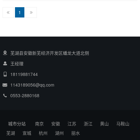
1
芜湖县安徽新芜经济开发区蟠龙大道北侧
王经理
18119881744
1143189056@qq.com
0553-2880168
城市分站
南京
安徽
江苏
浙江
黄山
马鞍山
芜湖
宣城
杭州
湖州
丽水