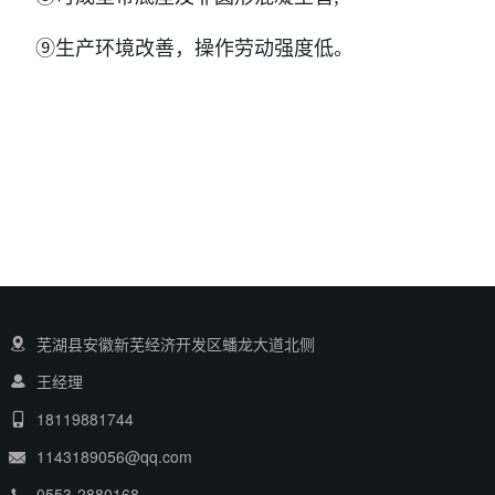
⑨生产环境改善，操作劳动强度低。
芜湖县安徽新芜经济开发区蟠龙大道北侧
王经理
18119881744
1143189056@qq.com
0553-2880168